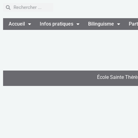
Accueil
Infos pratiques
Bilinguisme
Par
École Sainte Thérè