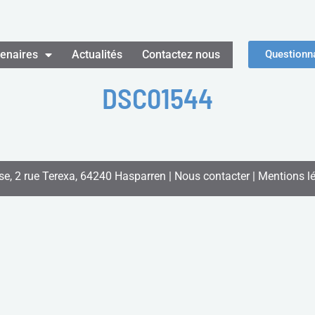
tenaires
Actualités
Contactez nous
Questionna
DSC01544
se, 2 rue Terexa, 64240 Hasparren |
Nous contacter
|
Mentions l