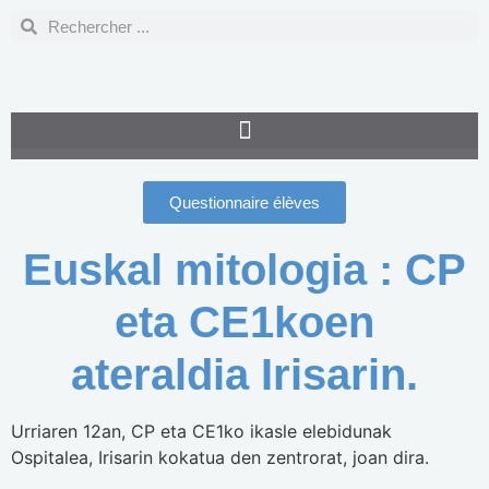
Questionnaire élèves
Euskal mitologia : CP
eta CE1koen
ateraldia Irisarin.
Urriaren 12an, CP eta CE1ko ikasle elebidunak
Ospitalea, Irisarin kokatua den zentrorat, joan dira.