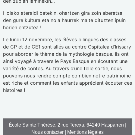
den zubian laminekin…
Holako ateraldi batekin, ohartzen gira zoin aberatsa
den gure kultura eta nola haurrek maite dituzten ipuin
horien entzutea !
Le lundi 12 novembre, les élèves bilingues des classes
de CP et de CE1 sont allés au centre Ospitalea d’Irissary
pour aborder le thème de la mythologie basque. Ils ont
ainsi voyagé à travers le Pays Basque en écoutant une
variété de contes. Au travers d’une telle sortie, nous
pouvons nous rendre compte combien notre patrimoine
est riche et comment les enfants apprécient écouter ces
histoires !
École Sainte Thérèse, 2 rue Terexa, 64240 Hasparren |
Nous contacter
|
Mentions légales