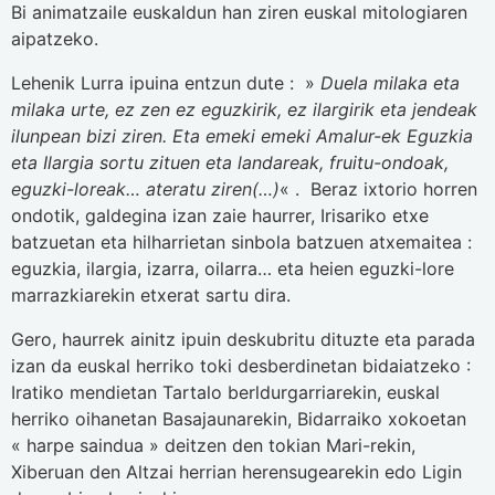
Bi animatzaile euskaldun han ziren euskal mitologiaren
aipatzeko.
Lehenik Lurra ipuina entzun dute : »
Duela milaka eta
milaka urte, ez zen ez eguzkirik, ez ilargirik eta jendeak
ilunpean bizi ziren. Eta emeki emeki Amalur-ek Eguzkia
eta Ilargia sortu zituen eta landareak, fruitu-ondoak,
eguzki-loreak… ateratu ziren(…)
« . Beraz ixtorio horren
ondotik, galdegina izan zaie haurrer, Irisariko etxe
batzuetan eta hilharrietan sinbola batzuen atxemaitea :
eguzkia, ilargia, izarra, oilarra… eta heien eguzki-lore
marrazkiarekin etxerat sartu dira.
Gero, haurrek ainitz ipuin deskubritu dituzte eta parada
izan da euskal herriko toki desberdinetan bidaiatzeko :
Iratiko mendietan Tartalo berldurgarriarekin, euskal
herriko oihanetan Basajaunarekin, Bidarraiko xokoetan
« harpe saindua » deitzen den tokian Mari-rekin,
Xiberuan den Altzai herrian herensugearekin edo Ligin