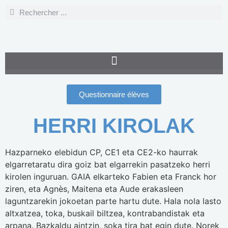
Questionnaire élèves
HERRI KIROLAK
Hazparneko elebidun CP, CE1 eta CE2-ko haurrak
elgarretaratu dira goiz bat elgarrekin pasatzeko herri
kirolen inguruan. GAIA elkarteko Fabien eta Franck hor
ziren, eta Agnès, Maitena eta Aude erakasleen
laguntzarekin jokoetan parte hartu dute. Hala nola lasto
altxatzea, toka, buskail biltzea, kontrabandistak eta
arpana. Bazkaldu aintzin, soka tira bat egin dute. Norek