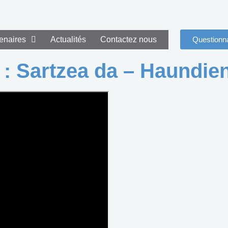
enaires
Actualités
Contactez nous
Questionna
 : Sartzea da – Haundie