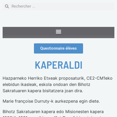
Questionnaire élèves
KAPERALDI
Hazparneko Herriko Etxeak proposaturik, CE2-CM1eko
elebidun ikasleak, eskola ondoan den Bihotz
Sakratuaren kapera bisitatzera joan dira.
Marie françoise Durruty-k aurkezpena egin diete.
Bihotz Sakratuaren kapera edo Misionesten kapera