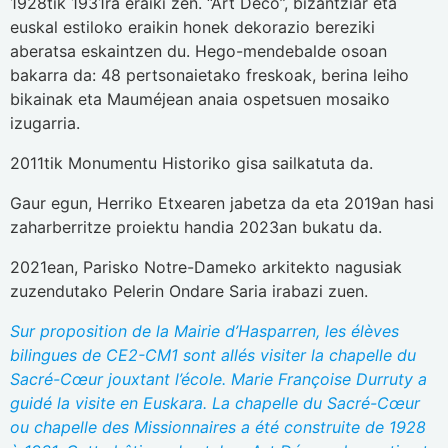
1928tik 1931ra eraiki zen. “Art Deco”, bizantziar eta
euskal estiloko eraikin honek dekorazio bereziki
aberatsa eskaintzen du. Hego-mendebalde osoan
bakarra da: 48 pertsonaietako freskoak, berina leiho
bikainak eta Mauméjean anaia ospetsuen mosaiko
izugarria.
2011tik Monumentu Historiko gisa sailkatuta da.
Gaur egun, Herriko Etxearen jabetza da eta 2019an hasi
zaharberritze proiektu handia 2023an bukatu da.
2021ean, Parisko Notre-Dameko arkitekto nagusiak
zuzendutako Pelerin Ondare Saria irabazi zuen.
Sur proposition de la Mairie d’Hasparren, les élèves
bilingues de CE2-CM1 sont allés visiter la chapelle du
Sacré-Cœur jouxtant l’école. Marie Françoise Durruty a
guidé la visite en Euskara.
La chapelle du Sacré-Cœur
ou chapelle des Missionnaires a été construite de 1928