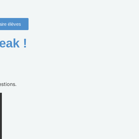
ire élèves
eak !
estions.